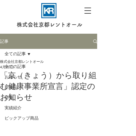
株式会社京都レントオール
記事
全ての記事
株式会社京都レントオール
全ての記事
4月20日
「京（きょう）から取り組
お知らせ
む健康事業所宣言」認定の
新商品
お知らせ
特集
実績紹介
ピックアップ商品