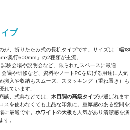
タイプ
のが、折りたたみ式の長机タイプです。サイズは「幅180
0mm×奥行600mm」の2種類が主流。
：試験会場や説明会など、限られたスペースに最適
：会議や研修など、資料やノートPCを広げる用途に人気
め搬入や収納もスムーズ。スタッキング（重ね置き）も
優れています。
商談、式典などでは、
木目調の高級タイプ
が選ばれます
ロスを使わなくても上品な印象に。重厚感のある空間を
場に最適です。
ホワイトの天板
も人気があり清潔感を演
ます。