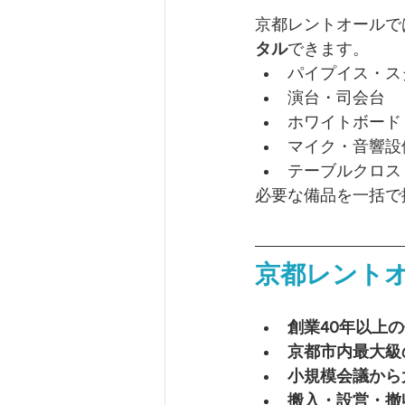
京都レントオールで
タル
できます。
パイプイス・ス
演台・司会台
ホワイトボード
マイク・音響設
テーブルクロス
必要な備品を一括で
京都レント
創業40年以上
京都市内最大級
小規模会議から
搬入・設営・撤