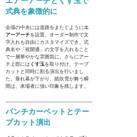
エアーアーチとくす玉で
式典を象徴的に
会場の中央には道路をまたぐように
エ
アーアーチ
を設置。オーダー制作で文
字入れも自由にカスタマイズでき、式
典名や「祝開通」の文字を入れること
で一層華やかな雰囲気に。さらにアー
チ上部には
くす玉
を取り付け、テープ
カットと同時に割る演出を行いまし
た。垂れ幕が下がり、紙吹雪が舞う瞬
間は、来場者に強い印象を残します。
パンチカーペットとテー
プカット演出