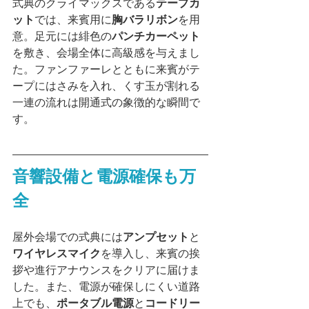
式典のクライマックスである
テープカ
ット
では、来賓用に
胸バラリボン
を用
意。足元には緋色の
パンチカーペット
を敷き、会場全体に高級感を与えまし
た。ファンファーレとともに来賓がテ
ープにはさみを入れ、くす玉が割れる
一連の流れは開通式の象徴的な瞬間で
す。
音響設備と電源確保も万
全
屋外会場での式典には
アンプセット
と
ワイヤレスマイク
を導入し、来賓の挨
拶や進行アナウンスをクリアに届けま
した。また、電源が確保しにくい道路
上でも、
ポータブル電源
と
コードリー