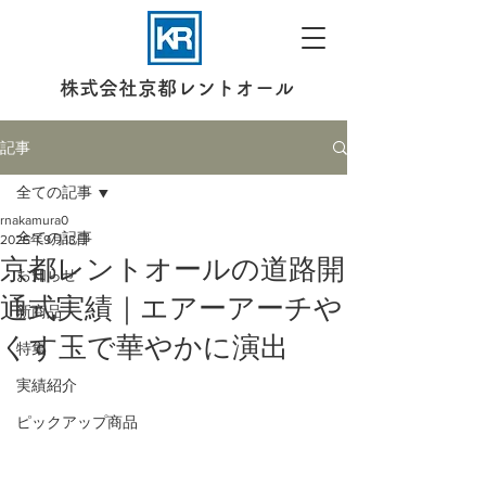
株式会社京都レントオール
記事
全ての記事
rnakamura0
全ての記事
2025年9月13日
京都レントオールの道路開
お知らせ
通式実績｜エアーアーチや
新商品
くす玉で華やかに演出
特集
実績紹介
ピックアップ商品