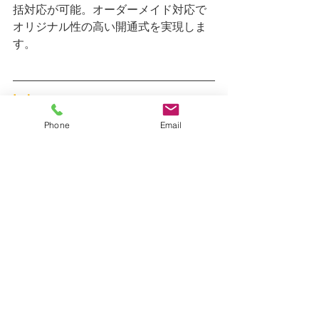
括対応が可能。オーダーメイド対応で
オリジナル性の高い開通式を実現しま
す。
💡まとめ
Phone
Email
道路開通式は地域の未来を象徴する重
要なセレモニーです。京都レントオー
ルでは、
エアーアーチ、くす玉、パン
チカーペット、テープカット用品、胸
バラリボン、アンプセット、ワイヤレ
スマイク、ポータブル電源、コードリ
ール
を組み合わせ、印象に残る開通式
をプロデュースします。
新しい門出を祝う特別な瞬間を、ぜひ
京都レントオールのレンタルサービス
で演出してください。