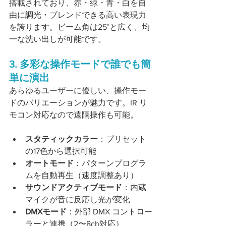
搭載されており、赤・緑・青・白を自
由に調光・ブレンドできる高い表現力
を誇ります。ビーム角は25°と広く、均
一な洗い出しが可能です。
3. 多彩な操作モードで誰でも簡
単に演出
あらゆるユーザーに優しい、操作モー
ドのバリエーションが魅力です。IR リ
モコン対応なので遠隔操作も可能。
スタティックカラー
：プリセット
の17色から選択可能
オートモード
：パターンプログラ
ムを自動再生（速度調整あり）
サウンドアクティブモード
：内蔵
マイクが音に反応し光が変化
DMXモード
：外部 DMX コントロー
ラーと連携（2〜8ch対応） 