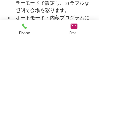
ラーモードで設定し、カラフルな
照明で会場を彩ります。
オートモード
：内蔵プログラムに
よる自動演出で、手間をかけずに
華やかな雰囲気を演出します。
Phone
Email
⚙️ 設定と注意点
DMXアドレス設定
：
COLOR STRIP12のDMXア
ドレスをSCENESETTER 
NEOの対応チャンネルに合
わせて設定します。
フェーダー操作
：SCENESETTER 
NEOのフェーダーを使用して、各
チャンネルの明るさや色を調整し