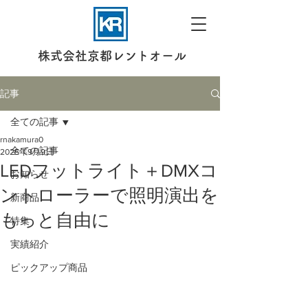
株式会社京都レントオール
記事
全ての記事
rnakamura0
全ての記事
2025年9月9日
LEDフットライト＋DMXコ
お知らせ
ントローラーで照明演出を
新商品
もっと自由に
特集
実績紹介
ピックアップ商品