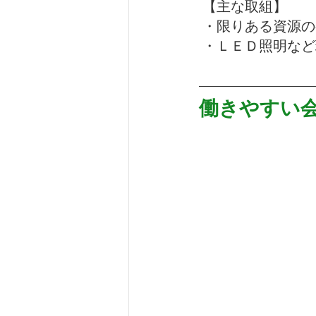
 【主な取組】
 ・限りある資源
 ・ＬＥＤ照明な
働きやすい